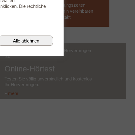
rwalten.
» Öffnungszeiten
nklicken. Die rechtliche
» Termin vereinbaren
» Kontakt
Alle ablehnen
Finden Sie heraus, wie gut Ihr Hörvermögen
ist.
Online-Hörtest
Testen Sie völlig unverbindlich und kostenlos
Ihr Hörvermögen.
»
mehr