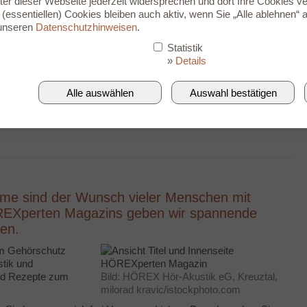
er dieser Webseite jederzeit widersprechen und dort Ihre Cookies ve
(essentiellen) Cookies bleiben auch aktiv, wenn Sie „Alle ablehnen“ a
 unseren
Datenschutzhinweisen
.
Statistik
Infos & Zubehör
Service
»
Details
lansicht
Alle auswählen
Auswahl bestätigen
azin: Wie entsteht ein Im-Ohr-
steme sind der Wunsch vieler Menschen mit
REXperten Magazins geben wir spannende
fen.
 um Gehörschutz
stik und
und Rezepte zum
Bild: HÖREX Hör-Akustik eG, Kreuztal,
milorad kravic/istockphoto.com