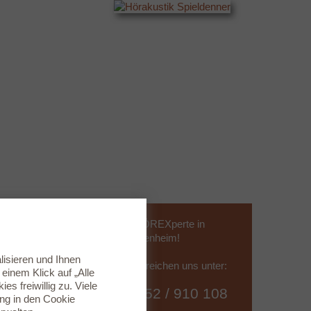
Ihr HÖREXperte in
Heppenheim!
lisieren und Ihnen
Sie erreichen uns unter:
inem Klick auf „Alle
s freiwillig zu. Viele
06252 / 910 108
ung in den
Cookie