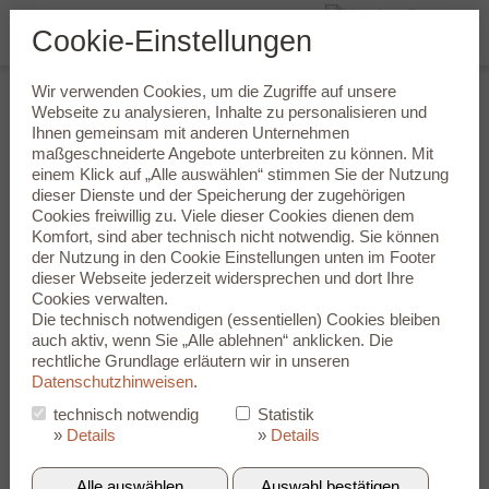
Cookie-Einstellungen
Wir verwenden Cookies, um die Zugriffe auf unsere
Unsere Team
Webseite zu analysieren, Inhalte zu personalisieren und
Ihnen gemeinsam mit anderen Unternehmen
maßgeschneiderte Angebote unterbreiten zu können. Mit
Jeder von uns ist hoch spezialisiert und umfassend geschult.
einem Klick auf „Alle auswählen“ stimmen Sie der Nutzung
Wir legen viel Wert auf einen guten internen Austausch und ein
dieser Dienste und der Speicherung der zugehörigen
nettes Arbeitsklima. Wir lieben unseren Beruf und das merken
Cookies freiwillig zu. Viele dieser Cookies dienen dem
unsere Kundinnen und Kunden immer wieder aufs Neue.
Komfort, sind aber technisch nicht notwendig. Sie können
Lernen Sie uns kennen, wir beraten Sie umfassend und
der Nutzung in den
Cookie Einstellungen
unten im Footer
unverblindlich.
dieser Webseite jederzeit widersprechen und dort Ihre
Cookies verwalten.
Yves Spieldenner
Die technisch notwendigen (essentiellen) Cookies bleiben
auch aktiv, wenn Sie „Alle ablehnen“ anklicken. Die
Hörakustiker–Meister (seit 2010), Inhaber
rechtliche Grundlage erläutern wir in unseren
Datenschutzhinweisen
.
"Seit 2020 bin ich Inhaber dieses Geschäftes und jeden Tag
freue ich mich aufs Neue, wenn meine Kundinnen und
technisch notwendig
Statistik
Kunden zufrieden gut Hören."
»
Details
»
Details
Alle auswählen
Auswahl bestätigen