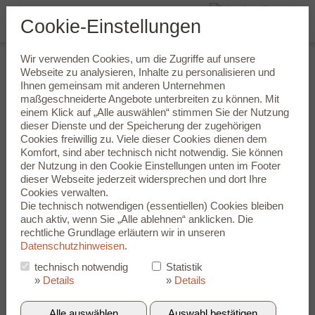
Cookie-Einstellungen
Wir verwenden Cookies, um die Zugriffe auf unsere
Über Uns
Webseite zu analysieren, Inhalte zu personalisieren und
Ihnen gemeinsam mit anderen Unternehmen
maßgeschneiderte Angebote unterbreiten zu können. Mit
Wir lieben Hören...
einem Klick auf „Alle auswählen“ stimmen Sie der Nutzung
Professionelle Hörakustik bedeutet für uns mehr als den
dieser Dienste und der Speicherung der zugehörigen
Ausgleich von Hörproblemen. Wir legen besonderen Wert auf
Cookies freiwillig zu. Viele dieser Cookies dienen dem
einen umfassenden Service. Für die Beratungsgespräche mit
Komfort, sind aber technisch nicht notwendig. Sie können
unseren Kunden nehmen wir uns viel Zeit. Wir hören Ihnen zu.
der Nutzung in den
Cookie Einstellungen
unten im Footer
Dazu kommt ein kostenloser, umfassender Hörtest, der eine
dieser Webseite jederzeit widersprechen und dort Ihre
fundierte Grundlage für die Auswahl der passenden Hörgeräte
Cookies verwalten.
bietet. Wählen Sie zwischen Hörsystemen, die vollständig von
Die technisch notwendigen (essentiellen) Cookies bleiben
Ihrer Krankenkasse übernommen werden, und Hörsystemen
auch aktiv, wenn Sie „Alle ablehnen“ anklicken. Die
der Premiumklasse, die keine Wünsche unerfüllt lassen.
rechtliche Grundlage erläutern wir in unseren
Datenschutzhinweisen
.
Wir zeigen Ihnen, wie die verschiedenen Hörgeräte
technisch notwendig
Statistik
funktionieren und geben Ihnen praktische Tipps für die
»
Details
»
Details
Handhabung und Pflege – denn wir wollen, dass Sie mit Ihrem
Hörsystem gut zurechtkommen. Selbstverständlich können Sie
sich immer an uns wenden, wenn Sie Fragen haben, Zubehör
Alle auswählen
Auswahl bestätigen