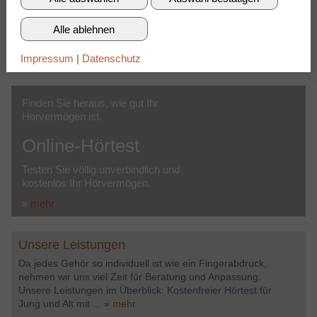
oder Pflegemittel suchen.
Alle ablehnen
Wir laden Sie zu einem kostenlosen Beratungsgespräch ein.
Nehmen Sie Kontakt mit uns auf, damit Sie alles über gutes
Impressum
|
Datenschutz
Hören erfahren!
Finden Sie heraus, wie gut Ihr
Hörvermögen ist.
Online-Hörtest
Testen Sie völlig unverbindlich und
kostenlos Ihr Hörvermögen.
»
mehr
Unsere Leistungen
Da jedes Gehör so individuell ist wie ein Fingerabdruck,
nehmen wir uns viel Zeit für Beratung und Anpassung.
Unsere Leistungen im Überblick: Kostenfreier Hörtest für
Jung und Alt mit ...
»
mehr