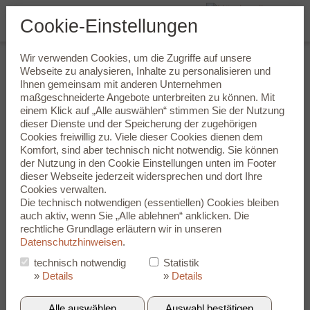
Cookie-Einstellungen
Wir verwenden Cookies, um die Zugriffe auf unsere
Im Interesse Ihrer Ohren: Jetzt
Webseite zu analysieren, Inhalte zu personalisieren und
Ihnen gemeinsam mit anderen Unternehmen
Beratungstermin vereinbaren!
maßgeschneiderte Angebote unterbreiten zu können. Mit
einem Klick auf „Alle auswählen“ stimmen Sie der Nutzung
Vollkommen ungestört und in entspannter Atmosphäre lässt es
dieser Dienste und der Speicherung der zugehörigen
sich wohl am leichtesten über das vielschichtige Thema Hören
Cookies freiwillig zu. Viele dieser Cookies dienen dem
sprechen. Wir nehmen uns daher viel Zeit für Sie und Ihre
Komfort, sind aber technisch nicht notwendig. Sie können
Fragen. Und durch unsere gezielte Fragestellung können wir
der Nutzung in den
Cookie Einstellungen
unten im Footer
besser einschätzen, ob es sich in Ihrem Fall um einen
dieser Webseite jederzeit widersprechen und dort Ihre
plötzlichen oder einen schleichenden Hörverlust handelt. Das
Cookies verwalten.
macht es uns einfacher, die individuell auf Sie zugeschnittene
Die technisch notwendigen (essentiellen) Cookies bleiben
Hörlösung zu finden.
auch aktiv, wenn Sie „Alle ablehnen“ anklicken. Die
rechtliche Grundlage erläutern wir in unseren
Allein mit welch verblüffenden technischen Tricks und Kniffen
Datenschutzhinweisen
.
Ihnen Hightech-Hörgeräte das Leben angenehmer gestalten,
wäre schon ein Thema für sich. Wir legen daher großen Wert
technisch notwendig
Statistik
auf einen festen Termin für Ihre individuelle Beratung. So
»
Details
»
Details
können sie Ihnen die volle Aufmerksamkeit schenken.
Alle auswählen
Auswahl bestätigen